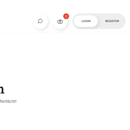
0
LOGIN
REGISTER
n
entlicht!