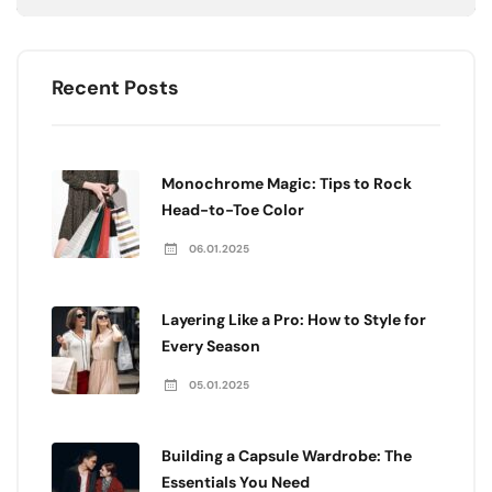
Recent Posts
Monochrome Magic: Tips to Rock
Head-to-Toe Color
06.01.2025
Layering Like a Pro: How to Style for
Every Season
05.01.2025
Building a Capsule Wardrobe: The
Essentials You Need